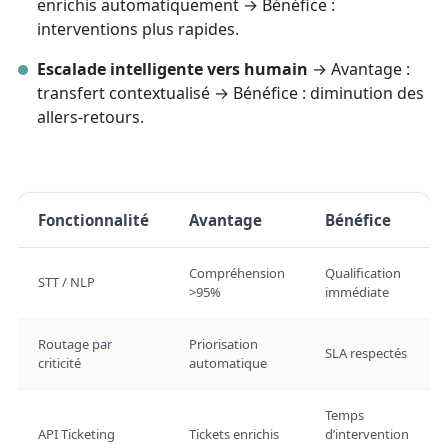
enrichis automatiquement → Bénéfice :
interventions plus rapides.
Escalade intelligente vers humain
→ Avantage :
transfert contextualisé → Bénéfice : diminution des
allers-retours.
Fonctionnalité
Avantage
Bénéfice
Compréhension
Qualification
STT / NLP
>95%
immédiate
Routage par
Priorisation
SLA respectés
criticité
automatique
Temps
API Ticketing
Tickets enrichis
d’intervention