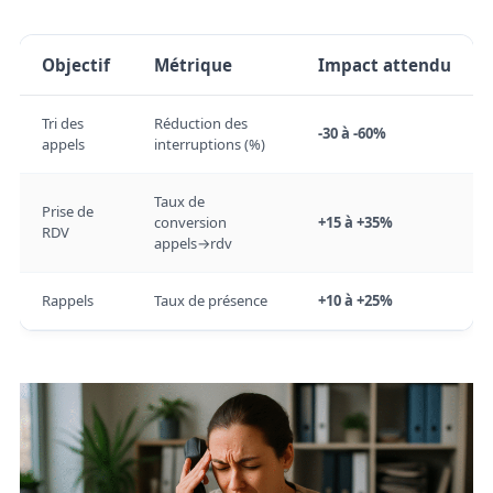
Objectif
Métrique
Impact attendu
Tri des
Réduction des
-30 à -60%
appels
interruptions (%)
Taux de
Prise de
conversion
+15 à +35%
RDV
appels→rdv
Rappels
Taux de présence
+10 à +25%