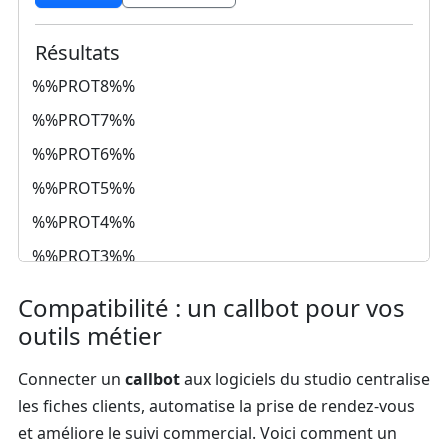
Résultats
%%PROT8%%
%%PROT7%%
%%PROT6%%
%%PROT5%%
%%PROT4%%
%%PROT3%%
%%PROT2%%
Compatibilité : un callbot pour vos
outils métier
Exporter
Copier-coller les résultats dans
résultats (.csv)
votre article si besoin.
Connecter un
callbot
aux logiciels du studio centralise
les fiches clients, automatise la prise de rendez‑vous
et améliore le suivi commercial. Voici comment un