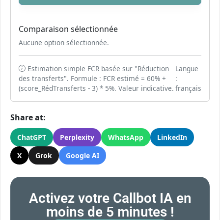
Tableau comparatif des options de callbot IA
Comparaison sélectionnée
Aucune option sélectionnée.
Estimation simple FCR basée sur "Réduction
Langue
des transferts". Formule : FCR estimé = 60% +
:
(score_RédTransferts - 3) * 5%. Valeur indicative.
français
Share at:
ChatGPT
Perplexity
WhatsApp
LinkedIn
X
Grok
Google AI
Activez votre Callbot IA en
moins de 5 minutes !