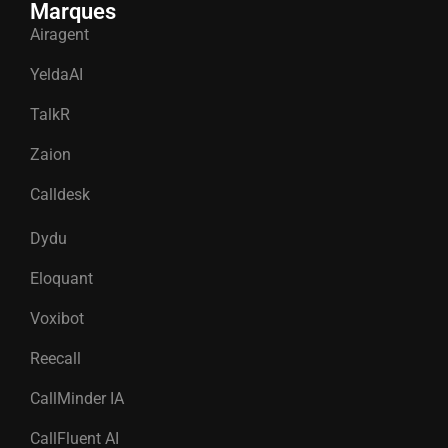
Marques
Airagent
YeldaAI
TalkR
Zaion
Calldesk
Dydu
Eloquant
Voxibot
Reecall
CallMinder IA
CallFluent AI