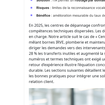
Solution
: l’IA permet un
routage par domai
Risques
: limites de la reconnaissance vocal
Bénéfice
: amélioration mesurable du taux de
En 2025, les centres de dépannage confront
compétences techniques dispersées. Les déc
en charge. Notre article suit le cas de « C
mêlant bornes IRVE, plomberie et maintenan
diriger les demandes vers des intervenants R
28 % les transferts inutiles et augmenté la 
numéros et termes techniques ont exigé u
retour d’expérience illustre l’équation co
durable. Les sections suivantes détaillent
les bonnes pratiques pour intégrer une so
relation client.