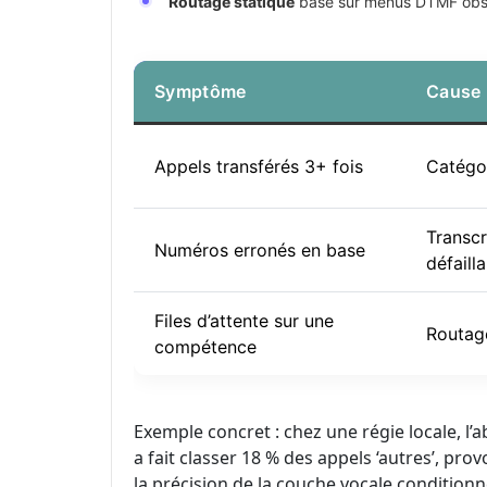
Routage statique
basé sur menus DTMF obso
Symptôme
Cause
Appels transférés 3+ fois
Catégor
Transcr
Numéros erronés en base
défaill
Files d’attente sur une
Routag
compétence
Exemple concret : chez une régie locale, 
a fait classer 18 % des appels ‘autres’, pro
la précision de la couche vocale conditionne