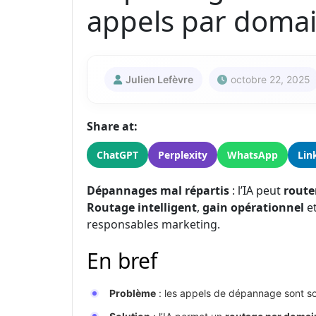
appels par doma
Julien Lefèvre
octobre 22, 2025
Share at:
ChatGPT
Perplexity
WhatsApp
Lin
Dépannages mal répartis
: l’IA peut
route
Routage intelligent
,
gain opérationnel
e
responsables marketing.
En bref
Problème
: les appels de dépannage sont s