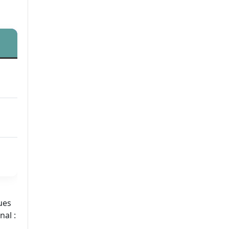
ues
nal :