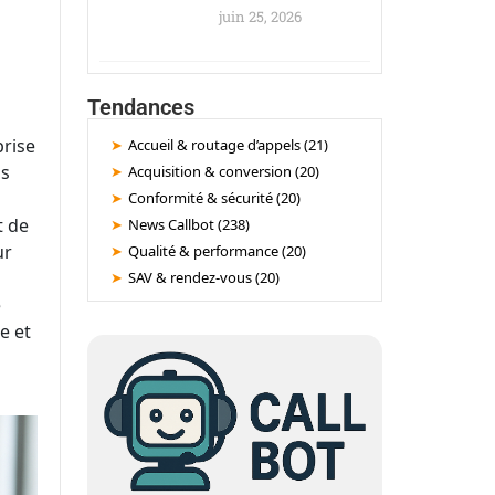
juin 25, 2026
Tendances
prise
Accueil & routage d’appels (21)
ls
Acquisition & conversion (20)
Conformité & sécurité (20)
t de
News Callbot (238)
ur
Qualité & performance (20)
SAV & rendez-vous (20)
e
e et