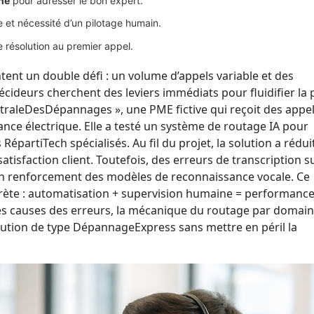
ne
pour adresser le bon expert.
e et nécessité d’un pilotage humain.
 résolution au premier appel.
ent un double défi : un volume d’appels variable et des
ideurs cherchent des leviers immédiats pour fluidifier la 
entraleDesDépannages », une PME fictive qui reçoit des appe
ce électrique. Elle a testé un système de routage IA pour
épartiTech spécialisés. Au fil du projet, la solution a rédui
satisfaction client. Toutefois, des erreurs de transcription s
n renforcement des modèles de reconnaissance vocale. Ce
ncrète : automatisation + supervision humaine = performanc
 les causes des erreurs, la mécanique du routage par domain
lution de type DépannageExpress sans mettre en péril la