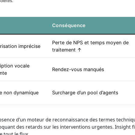
lètes.
Conséquence
Perte de NPS et temps moyen de
isation imprécise
traitement ↑
iption vocale
Rendez-vous manqués
ante
e non dynamique
Surcharge d’un pool d’agents
l’absence d’un moteur de reconnaissance des termes techniq
voquant des retards sur les interventions urgentes. Insight fi
 tout le flux.