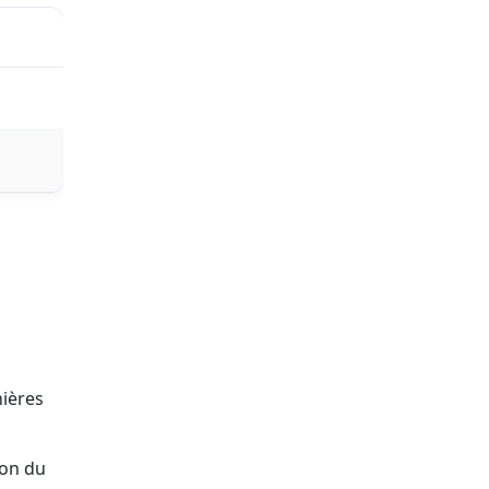
nières
ion du