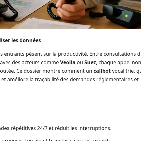
liser les données
 entrants pèsent sur la productivité. Entre consultations d
on avec des acteurs comme
Veolia
ou
Suez
, chaque appel no
 ajoutée. Ce dossier montre comment un
callbot
vocal trie, qu
les et améliore la traçabilité des demandes réglementaires et
des répétitives 24/7 et réduit les interruptions.
urgences terrain et transferts vers les experts.