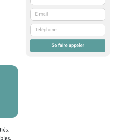
Se faire appeler
iés.
bles.