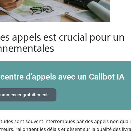
les appels est crucial pour un
onnementales
 centre d’appels avec un Callbot IA
ommencer gratuitement
études sont souvent interrompues par des appels non qualif
reurs, rallongent les délais et pèsent sur la qualité des livra