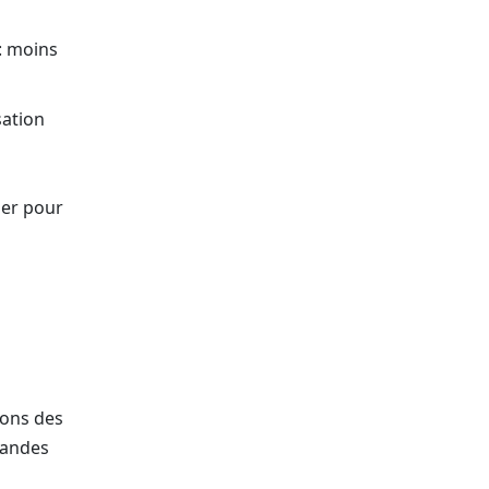
: moins
sation
ier pour
ions des
mandes