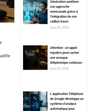
Génération améliore
son approche
omnicanale grâce à
l’intégration de son
callbot Gwen
juin 25, 2026
e
Attention : un appel
n
mystère peut cacher
alifie
une arnaque
téléphonique coûteuse
juin 25, 2026
L’application Téléphone
de Google développe un
système d’analyse
automatique pour