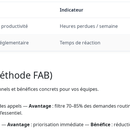
Indicateur
 productivité
Heures perdues / semaine
réglementaire
Temps de réaction
méthode FAB)
onnels et bénéfices concrets pour vos équipes.
 des appels —
Avantage
: filtre 70–85% des demandes routi
’essentiel.
le —
Avantage
: priorisation immédiate —
Bénéfice
: réduct