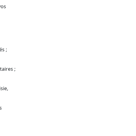
vos
és ;
aires ;
sie,
s