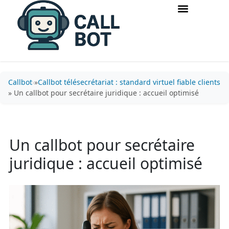
Accueil & routage d’appels
Acquisition & conversion
Callbot
»
Callbot télésecrétariat : standard virtuel fiable clients
» Un callbot pour secrétaire juridique : accueil optimisé
Un callbot pour secrétaire
juridique : accueil optimisé