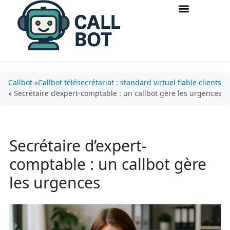
Accueil & routage d’appels
Acquisition & conversion
Callbot
»
Callbot télésecrétariat : standard virtuel fiable clients
» Secrétaire d’expert-comptable : un callbot gère les urgences
Secrétaire d’expert-
comptable : un callbot gère
les urgences