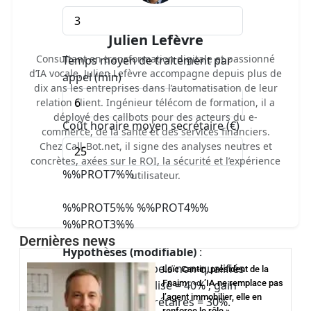
Julien Lefèvre
Consultant en transformation digitale et passionné
Temps moyen de traitement par
d’IA vocale, Julien Lefèvre accompagne depuis plus de
appel (min)
dix ans les entreprises dans l’automatisation de leur
relation client. Ingénieur télécom de formation, il a
déployé des callbots pour des acteurs du e-
Coût horaire moyen secrétaire (€)
commerce, de la santé et des services financiers.
Chez Call-Bot.net, il signe des analyses neutres et
concrètes, axées sur le ROI, la sécurité et l’expérience
%%PROT7%%
utilisateur.
%%PROT5%% %%PROT4%%
%%PROT3%%
Dernières news
Hypothèses (modifiable)
:
réduction des appels non-qualifiés
Loïc Cantin, président de la
par callbot spécialisé =
Fnaim : « L’IA ne remplace pas
40
% ; gain
l’agent immobilier, elle en
de temps des secrétaires =
30
%.
renforce le rôle »