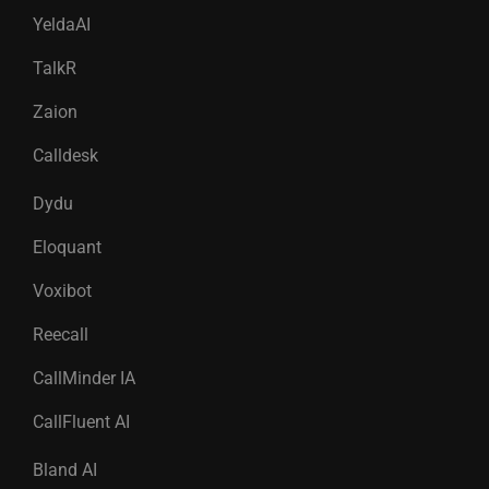
YeldaAI
TalkR
Zaion
Calldesk
Dydu
Eloquant
Voxibot
Reecall
CallMinder IA
CallFluent AI
Bland AI