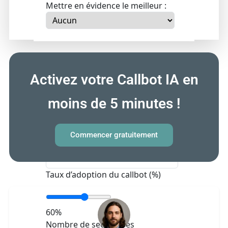
Mettre en évidence le meilleur :
Simulateur : impact pour votre
Activez votre Callbot IA en
cabinet
Saisissez vos paramètres et testez
moins de 5 minutes !
les économies potentielles.
Commencer gratuitement
Nombre d’appels entrants / jour
Taux d’adoption du callbot (%)
60
%
Nombre de secrétaires