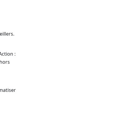
illers.
ction :
 hors
omatiser