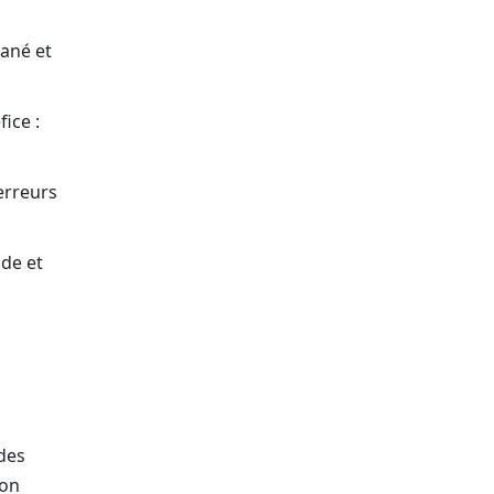
tané et
ice :
erreurs
ide et
 des
ion