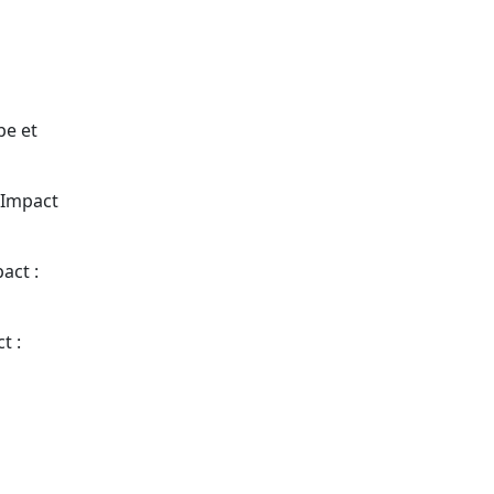
pe et
. Impact
act :
t :