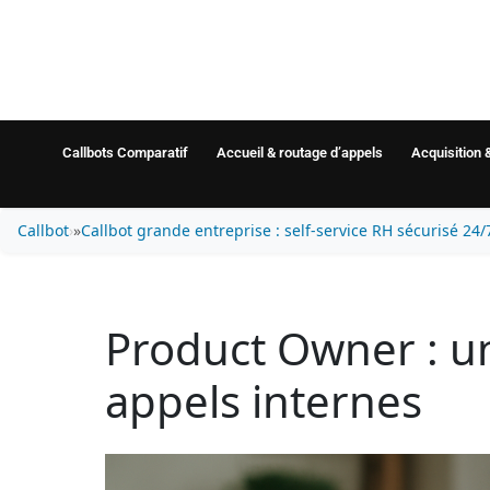
Callbots Comparatif
Accueil & routage d’appels
Acquisition 
Callbot
»
Callbot grande entreprise : self-service RH sécurisé 24/
Product Owner : un
appels internes