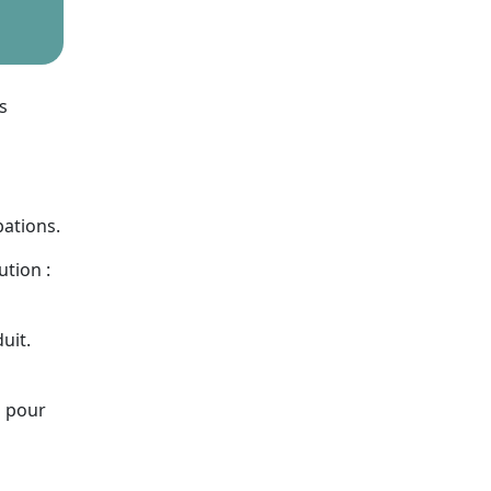
s
bations.
tion :
uit.
l pour