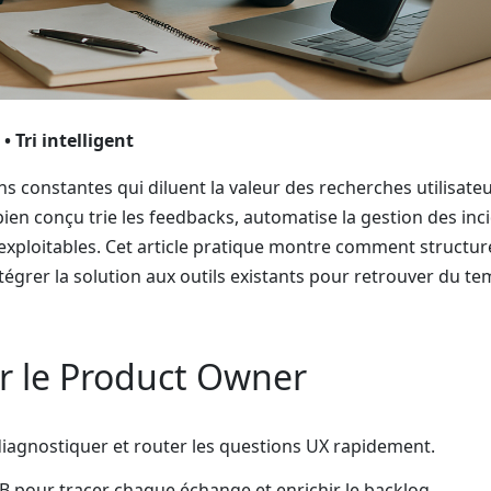
• Tri intelligent
 constantes qui diluent la valeur des recherches utilisateu
ien conçu trie les feedbacks, automatise la gestion des inc
exploitables. Cet article pratique montre comment structur
tégrer la solution aux outils existants pour retrouver du t
ur le Product Owner
iagnostiquer et router les questions UX rapidement.
B pour tracer chaque échange et enrichir le backlog.