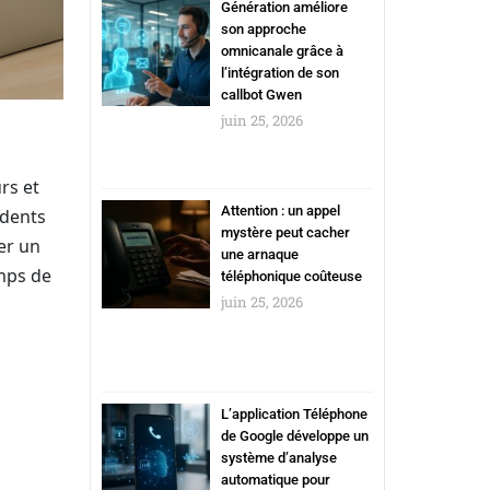
Génération améliore
son approche
omnicanale grâce à
l’intégration de son
callbot Gwen
juin 25, 2026
rs et
Attention : un appel
idents
mystère peut cacher
er un
une arnaque
emps de
téléphonique coûteuse
juin 25, 2026
L’application Téléphone
de Google développe un
système d’analyse
automatique pour