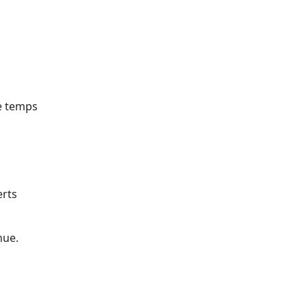
de temps
erts
nue.