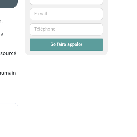
n.
la
Se faire appeler
 sourcé
 humain