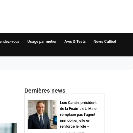
rendez-vous
Usage par métier
Avis & Tests
News Callbot
s
Dernières news
Loïc Cantin, président
de la Fnaim : « L’IA ne
remplace pas l’agent
immobilier, elle en
renforce le rôle »